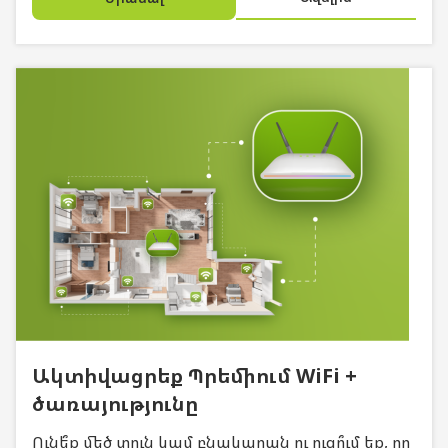
Ակտիվացրեք Պրեմիում WiFi +
ծառայությունը
Ունե՞ք մեծ տուն կամ բնակարան ու ուզո՞ւմ եք, որ