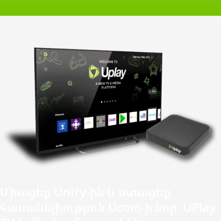
Միացեք Unity-ին և ստացեք
հասանելիություն Ucom-ի նոր՝ UPlay