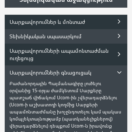
Unity սակագնային պլան
Սարքավորումներ և մոնտաժ
Unity մարզային
Տեխնիկական սպասարկում
Unity սակագնային պլանի
Սարքավորումների ապամոնտաժման
նկարագրություն ու մատուցման
ուղեցույց
պայմաններ
Սարքավորումների գնացուցակ
Հատուկ առաջարկ Unity 12500
Բաժանորդային Պայմանագիրը լուծելու
բաժանորդների համար
օրվանից 15-օրյա ժամկետում Սարքերը
պատշաճ վիճակում Ucom-ին չվերադարձնելու
Հատուկ առաջարկ
(Ucom-ի աշխատողի կողմից Սարքերի
ապամոնտաժմանը խոչընդոտելու կամ պակաս
Ակտիվացում և միացում
կոմպլեկտայնությամբ (պատկանելիքներով)
վերադարձնելու) դեպքում Ucom-ն իրավունք
Կարևոր հրահանգներ