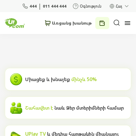
444
011 444 444
Օգնություն
Հայ
Առցանց խանութ
Անհատներ
Բիզնես
Տան համար
Միացեք և խնայեք
մինչև 50%
Շարժական կապ
Ռոումինգ
Շահավետ է
նաև Ձեր մտերիմների համար
5G ցանց
Նոր
UPlay TV
և մեդիա հարթակին միանալու