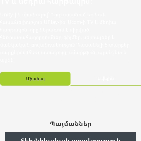
TV և մեդիա հարթակին։
Unity-ին միանալով՝ Դուք ստանում եք նաև
հասանելիություն UPlay-ին՝ Ucom-ի TV և մեդիա
հարթակին, որը ներառում է սիրված
հեռուստահաղորդումներ, ֆիլմեր, սերիալներ և
մանկական բովանդակություն՝ հասանելի 5 տարբեր
սարքերով (հեռուստացույց, սմարթֆոն, պլանշետ և
այլն)։
Ավելին
Միանալ
Պայմաններ
Տեխնիկական աջակցություն