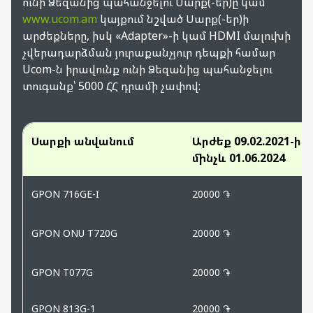
ունի Ձեզանից պահանջելու Սարք(-եր)ը կամ
www.ucom.am
կայքում նշված Սարք(-եր)ի
Ծառայություններ
արժեքները, իսկ «Adapter»-ի կամ HDMI մալուխի
չվերադարձման յուրաքանչյուր դեպքի համար
Սակագնային պլանների
Ucom-ն իրավունք ունի Ձեզանից պահանջելու
փոփոխություն
տուգանք՝ 5000 ՀՀ դրամի չափով:
Վճարում
Սարքի անվանում
Արժեք 09.02.2021-ից
Unity Super SIM քարտեր
մինչև 01.06.2024
Շարժական կապի ծառայությունների
GPON 716GE-I
20000 ֏
ներառումները սպառելուց հետո
գործող սակագներ
GPON ONU T720G
20000 ֏
Պայմանագրի լուծում
GPON T077G
20000 ֏
GPON 813G-1
20000 ֏