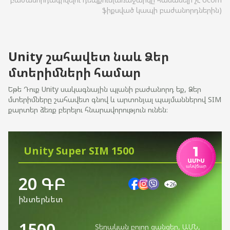
ֆիքսված կապի բաժանորդներին)
Unity շահավետ նաև Ձեր
մտերիմների համար
Եթե Դուք Unity սակագնային պլանի բաժանորդ եք, Ձեր
մտերիմները շահավետ գնով և արտոնյալ պայմաններով SIM
քարտեր ձեռք բերելու հնարավորություն ունեն։
Unity Super SIM 1500
20 ԳԲ
+26
ինտերնետ
1500
Տեղական բոլոր ցանցեր, ԱՄՆ,