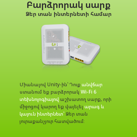
Բարձրորակ սարք
Ձեր տան ինտերնետի համար
Միանալով Unity-ին՝ Դուք
անվճար
ստանում եք բարձրորակ
Wi-Fi 6
տեխնոլոգիայով
աշխատող սարք, որի
միջոցով կարող եք վայելել
արագ և
կայուն ինտերնետ՝
Ձեր տան
յուրաքանչյուր հատվածում։