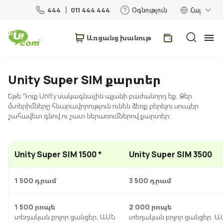
444
011 444 444
Օգնություն
Հայ
Առցանց խանութ
Անհատներ
Բիզնես
Unity Super SIM քարտեր
Եթե Դուք Unity սակագնային պլանի բաժանորդ եք, Ձեր
Տան համար
մտերիմները հնարավորություն ունեն ձեռք բերելու սուպեր
շահավետ գնով ու շատ ներառումներով քարտեր։
Շարժական կապ
Unity Super SIM 1500 *
Unity Super SIM 3500
Ռոումինգ
1 500 դրամ
3 500 դրամ
5G ցանց
Նոր
1 500 րոպե
2 000 րոպե
տեղական բոլոր ցանցեր, ԱՄՆ
տեղական բոլոր ցանցեր, Ա