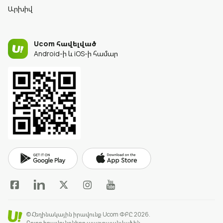
Արխիվ
Ucom հավելված
Android-ի և iOS-ի համար
© Հեղինակային իրավունք Ucom ՓԲԸ 2026.
Բոլոր իրավունքները պաշտպանված են