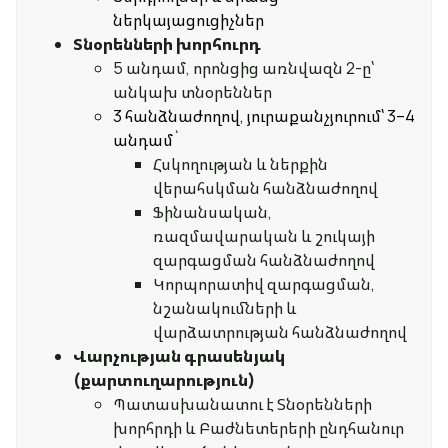
Uplay
Նոր
ներկայացուցիչներ
Տնօրենների խորհուրդ
5 անդամ, որոնցից առնվազն 2-ը՝
Մուտք
անկախ տնօրեններ
3 հանձնաժողով, յուրաքանչյուրում՝ 3–4
անդամ`
Հսկողության և ներքին
վերահսկման հանձնաժողով
Ֆինանսական,
ռազմավարական և շուկայի
զարգացման հանձնաժողով
Կորպորատիվ զարգացման,
նշանակումների և
վարձատրության հանձնաժողով
Վարչության գրասենյակ
(քարտուղարություն)
Պատասխանատու է Տնօրենների
խորհրդի և Բաժնետերերի ընդհանուր