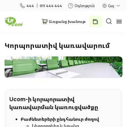
444
011 444 444
Օգնություն
Հայ
Առցանց խանութ
Անհատներ
Բիզնես
Կորպորատիվ կառավարում
Տան համար
Շարժական կապ
Ռոումինգ
Ucom-ի կորպորատիվ
կառավարման կառուցվածքը
5G ցանց
Նոր
Բաժնետերերի ընդհանուր ժողով
Ներդրողներ և նրանց