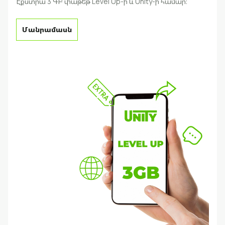
Էքստրա 3 ԳԲ փաթեթ Level Up-ի և Unity-ի համար։
Մանրամասն