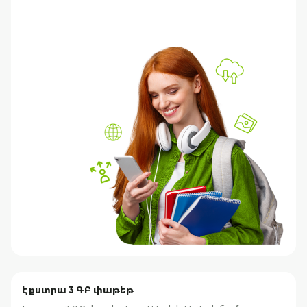
Էքստրա 3 ԳԲ փաթեթ