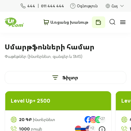
444
011 444 444
Օգնություն
Հայ
Առցանց խանութ
Անհատներ
Բիզնես
Սմարթֆոնների համար
Փաթեթներ (ինտերնետ, զանգեր և SMS)
Տան համար
Ֆիլտր
Շարժական կապ
Ռոումինգ
Level Up+ 2500
Lev
5G ցանց
Նոր
+27
20 ԳԲ
ինտերնետ
+2
1000
րոպե