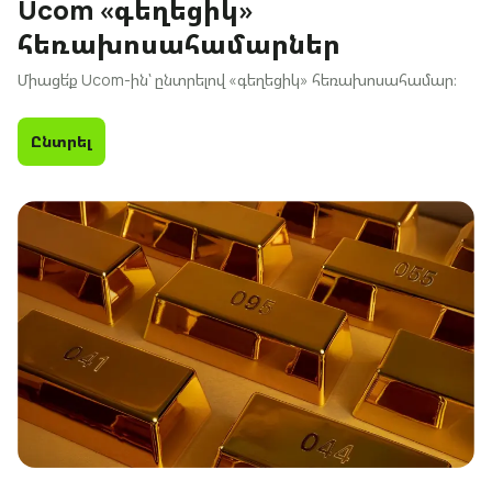
Ucom «գեղեցիկ»
հեռախոսահամարներ
Միացե՛ք Ucom-ին՝ ընտրելով «գեղեցիկ» հեռախոսահամար։
Ընտրել