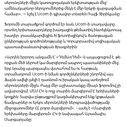
սերունդների միջև կառուցողական երկխոսության մեջ՝
ամենակարևոր ներդրումներից մեկն է մեր երկրի զարգացման
համար», — նշել է Ucom-ի գլխավոր տնօրեն Ռալֆ Յիրիկյանը։
Ֆորումի տարածքում գործում էր նաև Ucom-ի տաղավարը,
որտեղ երիտասարդները խաղացին թեմատիկ ինտելեկտուալ
խաղեր, լուսանկարվեցին AI ֆոտոխցիկով և ծանոթացան
ընկերության գործունեությանը և Կորպորատիվ սոցիալական
պատասխանատվության ծրագրերին։
«Արդեն երրորդ անգամն է՝ «ԴեմԱռԴեմ»-ն ապացուցում է, թե
որքան մեծ ներուժ կա մարզերում ապրող պատանիների մեջ,
երբ նրանց պարզապես վստահում ես ու հարթակ
տրամադրում։ Ucom-ի նման գործընկերների շնորհիվ այս
ձայնն ավելի լսելի է դառնում ու իրական կապ ստեղծում
սերունդների միջև։ Բայց մեր աշխատանքը միայն ֆորումով չի
ավարտվում. ՄԵՄ ՀԿ-ն ողջ տարին մարզերում է՝ երեխաների
կողքին։ Տարվա ընթացքում կազմակերպում ենք կրթական
ճամբարներ ու երկու սերունդների ներգրավվածությամբ
միջոցառումներ ՀՀ բոլոր մարզերում», - ասել է «Մարզերի
երեխաները մարզերում» ՀԿ-ի նախագահ Արամայիս
Մարգարյանը։