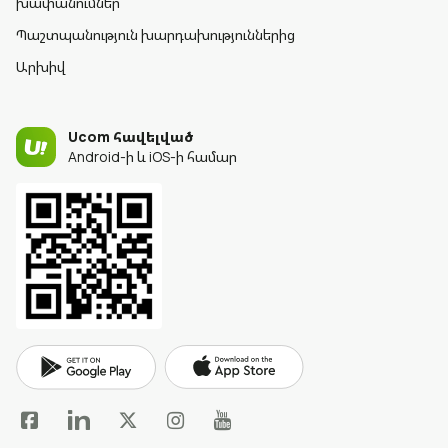
խափանումներ
Պաշտպանություն խարդախություններից
Արխիվ
Ucom հավելված
Android-ի և iOS-ի համար