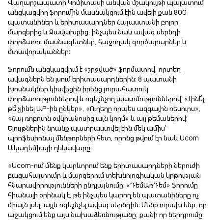
Վաղարշապատի Կոմիտասի անվան մշակույթի պալատում
անցկացվող ֆորումին մասնակցում էին ավելի քան 800
պատանիներ և երիտասարդներ Հայաստանի բոլոր
մարզերից և Ջավախքից, ինչպես նաև ավագ սերնդի
փորձառու մասնագետներ, հաջողակ գործարարներ և
մտավորականներ։
Ֆորումն անցկացվում է «շրջված» ֆորմատով, որտեղ
ավագներն են լսում երիտասարդներին։ 8 պատանի
խոսնակներ կիսվեցին իրենց յուրահատուկ
փորձառություններով և ոգեշնչող պատմություններով՝ «Լինե՞լ,
թե՞ չլինել ԱԲ-ին ընկեր», «Ուղեղը որպես ազգային ռեսուրս»,
«Հայ ռոբոտն օվկիանոսից այն կողմ» և այլ թեմաներով։
Ելույթներին նրանք պատրաստվել էին մեկ ամիս՝
պրոֆեսիոնալ մենթորների հետ, որոնց թվում էր նաև Ucom
Ակադեմիայի ղեկավարը։
«Ucom-ում մենք կարևորում ենք երիտասարդների ներուժի
բացահայտումը և մարզերում տեխնոլոգիական կրթության
հնարավորությունների ընդլայնումը։ «ԴեմԱռԴեմ» ֆորումը
հիանալի օրինակ է, թե ինչպես կարող են պատանիները ոչ
միայն լսել, այլև ոգեշնչել ավագ սերնդին։ Մենք ուրախ ենք, որ
աջակցում ենք այս նախաձեռնությանը, քանի որ ներդրումը