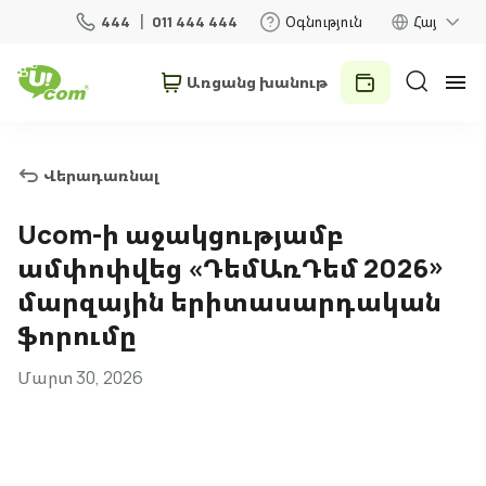
444
011 444 444
Օգնություն
Հայ
Առցանց խանութ
Անհատներ
Բիզնես
Վերադառնալ
Տան համար
Ucom-ի աջակցությամբ
ամփոփվեց «ԴեմԱռԴեմ 2026»
Շարժական կապ
մարզային երիտասարդական
ֆորումը
Ռոումինգ
Մարտ 30, 2026
5G ցանց
Նոր