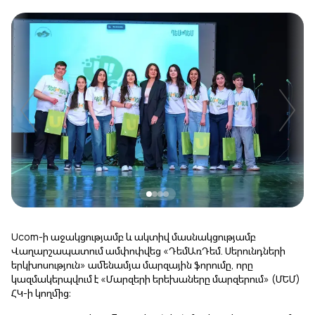
Uplay
Նոր
Մուտք
Ucom-ի աջակցությամբ և ակտիվ մասնակցությամբ
Վաղարշապատում ամփոփվեց «ԴեմԱռԴեմ. Սերունդների
երկխոսություն» ամենամյա մարզային ֆորումը, որը
կազմակերպվում է «Մարզերի երեխաները մարզերում» (ՄԵՄ)
ՀԿ-ի կողմից։