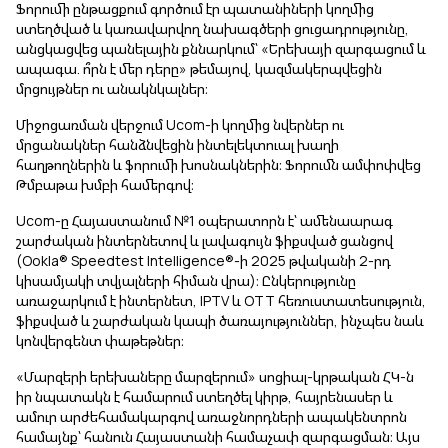
Ֆորումի ընթացքում գործում էր պատանիների կողմից
ստեղծված և կառավարվող նախագծերի ցուցադրությունը,
անցկացվեց պանելային քննարկում՝ «Երեխայի զարգացում և
ապագա. ո՞րն է մեր դերը» թեմայով, կազմակերպվեցին
մրցույթներ ու անակնկալներ։
Միջոցառման վերջում Ucom-ի կողմից նվերներ ու
մրցանակներ հանձնվեցին ինտելեկտուալ խաղի
հաղթողներին և ֆորումի խոսնակներին։ Ֆորումն ամփոփվեց
Թմբաթա խմբի համերգով։
Ucom-ը Հայաստանում №1 օպերատորն է՝ ամենաարագ
շարժական ինտերնետով և լավագույն ֆիքսված ցանցով
(Ookla® Speedtest Intelligence®-ի 2025 թվականի 2-րդ
կիսամյակի տվյալների հիման վրա)։ Ընկերությունը
առաջարկում է ինտերնետ, IPTV և OTT հեռուստատեսություն,
ֆիքսված և շարժական կապի ծառայություններ, ինչպես նաև
կոնվերգենտ փաթեթներ։
«Մարզերի երեխաները մարզերում» սոցիալ-կրթական ՀԿ-ն
իր նպատակն է համարում ստեղծել կիրթ, հայրենասեր և
ամուր արժեհամակարգով առաջնորդների ապակենտրոն
համայնք՝ հանուն Հայաստանի համաչափ զարգացման։ Այս