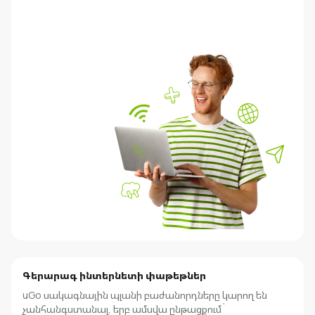
Գերարագ ինտերնետի փաթեթներ
uGo սակագնային պլանի բաժանորդները կարող են
չանհանգստանալ, երբ ամսվա ընթացքում`