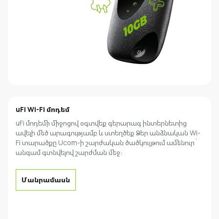
uFi Wi-Fi մոդեմ
uFi մոդեմի միջոցով օգտվեք գերարագ ինտերնետից
ավելի մեծ արագությամբ և ստեղծեք Ձեր անձնական Wi-
Fi տարածքը Ucom-ի շարժական ծածկույթում ամենուր`
անգամ գտնվելով շարժման մեջ:
Մանրամասն