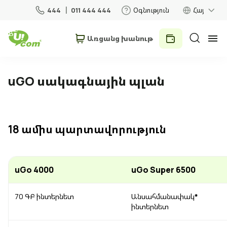
444
011 444 444
Օգնություն
Հայ
Առցանց խանութ
Անհատներ
Բիզնես
uGO սակագնային պլան
Տան համար
18 ամիս պարտավորություն
Շարժական կապ
Ռոումինգ
uGo 4000
uGo Super 6500
70 ԳԲ ինտերնետ
Անսահմանափակ
*
5G ցանց
Նոր
ինտերնետ