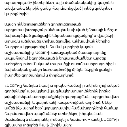
արագությամբ ինտերնետ, այլև ժամանակակից, կայուն և
անվտանգ ներքին ցանց՝ հարմարեցված իրենց կոնկրետ
կարիքներին։
Այսօր ընկերությունների գործունեության
արդյունավետությունը մեծապես կախված է հուսալի և ճիշտ
նախագծված ցանցային ենթակառուցվածքից՝ տվյալների
արագ և անվտանգ փոխանցումից, անխափան ներքին
հաղորդակցությունից և համակարգերի կայուն
աշխատանքից։ Ucom-ի առաջարկած ծառայությունը
ապահովում է գործնական և երկարաժամկետ արժեք
ստեղծող լուծում՝ սկսած տարածքի ուսումնասիրությունից և
նախնական ցանցի նախագծումից մինչև ներքին ցանցի
լիարժեք գործարկում և փորձարկում։
«Ucom-ը հանդես է գալիս որպես համալիր տեխնոլոգիական
գործընկեր՝ աջակցելով կազմակերպություններին իրենց
թվային ենթակառուցվածքների զարգացման, արդյունավետ
աշխատանքի և կայուն աճի ապահովման գործում։ Մենք
ամեն ինչ անում ենք՝ կորպորատիվ հաճախորդների համար
հարմարավետ պայմաններ ստեղծելու, ինչպես նաև
ժամանակ և ռեսուրսներ խնայելու համար», – ասել է Ucom-ի
գլխավոր տնօրեն Ռալֆ Յիրիկյանը։