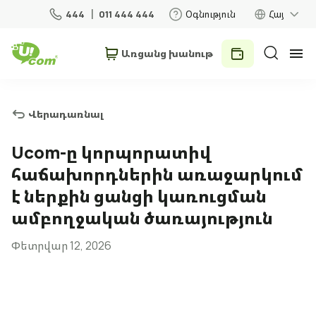
444
011 444 444
Օգնություն
Հայ
Առցանց խանութ
Անհատներ
Բիզնես
Վերադառնալ
Տան համար
Ucom-ը կորպորատիվ
հաճախորդներին առաջարկում
Շարժական կապ
է ներքին ցանցի կառուցման
ամբողջական ծառայություն
Ռոումինգ
Փետրվար 12, 2026
5G ցանց
Նոր