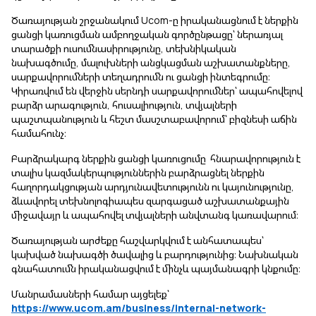
Ծառայության շրջանակում Ucom-ը իրականացնում է ներքին
ցանցի կառուցման ամբողջական գործընթացը՝ ներառյալ
տարածքի ուսումնասիրությունը, տեխնիկական
նախագծումը, մալուխների անցկացման աշխատանքները,
սարքավորումների տեղադրումն ու ցանցի ինտեգրումը։
Կիրառվում են վերջին սերնդի սարքավորումներ՝ ապահովելով
բարձր արագություն, հուսալիություն, տվյալների
պաշտպանություն և հեշտ մասշտաբավորում՝ բիզնեսի աճին
համահունչ։
Բարձրակարգ ներքին ցանցի կառուցումը հնարավորություն է
տալիս կազմակերպություններին բարձրացնել ներքին
հաղորդակցության արդյունավետությունն ու կայունությունը,
ձևավորել տեխնոլոգիապես զարգացած աշխատանքային
միջավայր և ապահովել տվյալների անվտանգ կառավարում։
Ծառայության արժեքը հաշվարկվում է անհատապես՝
կախված նախագծի ծավալից և բարդությունից։ Նախնական
գնահատումն իրականացվում է մինչև պայմանագրի կնքումը։
Մանրամասների համար այցելեք՝
https://www.ucom.am/business/internal-network-