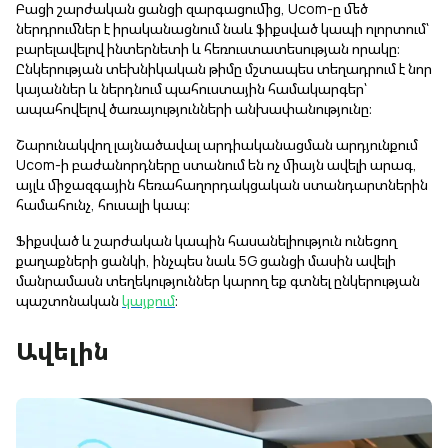
Բացի շարժական ցանցի զարգացումից, Ucom-ը մեծ
ներդրումներ է իրականացնում նաև ֆիքսված կապի ոլորտում՝
բարելավելով ինտերնետի և հեռուստատեսության որակը։
Ընկերության տեխնիկական թիմը մշտապես տեղադրում է նոր
կայաններ և ներդնում պահուստային համակարգեր՝
ապահովելով ծառայությունների անխափանությունը։
Շարունակվող լայնածավալ արդիականացման արդյունքում
Ucom-ի բաժանորդները ստանում են ոչ միայն ավելի արագ,
այլև միջազգային հեռահաղորդակցական ստանդարտներին
համահունչ, հուսալի կապ։
Ֆիքսված և շարժական կապին հասանելիություն ունեցող
քաղաքների ցանկի, ինչպես նաև 5G ցանցի մասին ավելի
մանրամասն տեղեկություններ կարող եք գտնել ընկերության
պաշտոնական
կայքում
։
Ավելին