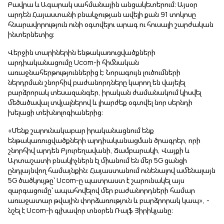
Բավրա և Ագարակ սահմանային անցակետերում։ Այսօր
արդեն Հայաստանի բնակչության ավելի քան 91 տոկոսը
հնարավորություն ունի օգտվելու արագ ու հուսալի շարժական
ինտերնետից։
Վերջին տարիներին ենթակառուցվածքների
արդիականացումը Ucom-ի հիմնական
առաջնահերթություններից է։ Նորագույն լուծումների
ներդրման շնորհիվ բաժանորդները կարող են վայելել
բարձրորակ տեսազանգեր, իրական ժամանակում կիսվել
մեծածավալ տվյալներով և լիարժեք օգտվել նոր սերնդի
խելացի տեխնոլոգիաներից։
«Մենք շարունակաբար իրականացնում ենք
ենթակառուցվածքների արդիականացման ծրագրեր, որի
շնորհիվ արդեն Բյուրեղավանի, Ճամբարակի, Վայքի և
Արտաշատի բնակիչներն էլ միանում են մեր 5G ցանցի
ընդլայնվող համայնքին։ Հայաստանում ունենալով
ամենալայն
5G ծածկույթը՝ Ucom-ը պատրաստ է շարունակել այս
զարգացումը՝ ապահովելով մեր բաժանորդների համար
առաջատար թվային փորձառություն և բարձրորակ կապ», -
նշել է Ucom-ի գլխավոր տնօրեն Ռալֆ Յիրիկյանը։