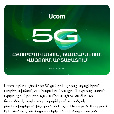
Uplay
Նոր
Մուտք
Ucom-ն ընդլայնում է
իր 5G ցանցը ևս չորս քաղաքներում՝
Բյուրեղավանում, Ճամբարակում, Վայքում և Արտաշատում։
Արդյունքում, ընկերության ամենալայն 5G ծածկույթը
հասանելի է արդեն 42 քաղաքներում, տասնյակ
բնակավայրերում, ինչպես նաև Մայլեռ Մաունթին Ռեզորթում,
Երևան–Դիլիջան մայրուղու երկայնքով, Բագրատաշեն,