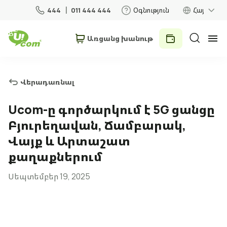
444
011 444 444
Օգնություն
Հայ
Առցանց խանութ
Անհատներ
Բիզնես
Վերադառնալ
Տան համար
Ucom-ը գործարկում է 5G ցանցը
Բյուրեղավան, Ճամբարակ,
Շարժական կապ
Վայք և Արտաշատ
քաղաքներում
Ռոումինգ
Սեպտեմբեր 19, 2025
5G ցանց
Նոր