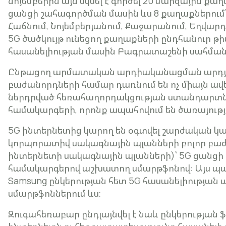
նոյեմբերին այն սկսել է գործել 20 մարզային քա
ցանցի շահագործման մասին ևս 8 քաղաքներում՝ 
Հաճնում, Նոյեմբերյանում, Քաջարանում, Եղվարդ
5G ծածկույթ ունեցող քաղաքների ընդհանուր թիվը
հասանելիության մասին Բագրատաշենի սահման
Ընթացող արմատական արդիականացման արդյու
բաժանորդների համար դառնում են ոչ միայն ավելի
ներդրված հեռահաղորդակցության ստանդար
համակարգերի, որոնք ապահովում են ծառայութ
5G ինտերնետից կարող են օգտվել շարժական կ
կորպորատիվ սակագնային պլանների բոլոր բա
ինտերնետի սակագնային պլանների)՝ 5G ցանցի 
համակարգերով աշխատող սմարթֆոնով: Այս պ
Samsung ընկերության հետ 5G հասանելիության
սմարթֆոններում ևս։
Զուգահեռաբար ընդլայնվել է նաև ընկերության 