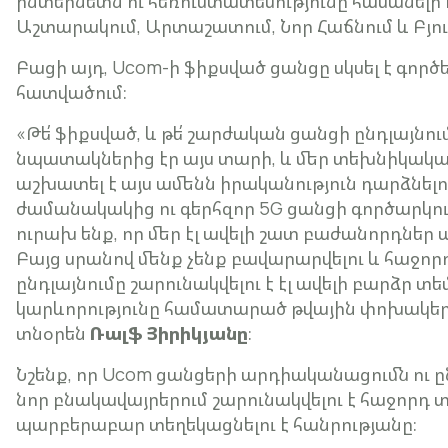
ինտերնետն ու հեռուստատեսությունը հասանելի 
Աշտարակում, Արտաշատում, Նոր Հաճնում և Բյո
Բացի այդ, Ucom-ի ֆիքսված ցանցը սկսել է գոր
հատվածում։
«Թե՛ ֆիքսված, և թե՛ շարժական ցանցի ընդլայնո
նպատակներից էր այս տարի, և մեր տեխնիկական 
աշխատել է այս ամենն իրականություն դարձնե
ժամանակակից ու գերհզոր 5G ցանցի գործարկու
ուրախ ենք, որ մեր էլ ավելի շատ բաժանորդներ ար
Բայց սրանով մենք չենք բավարարվելու և հաջո
ընդլայնումը շարունակվելու է էլ ավելի բարձր 
կարևորությունը համատարած թվային փոխակերպմ
տնօրեն
Ռալֆ Յիրիկյանը
։
Նշենք, որ Ucom ցանցերի արդիականացումն ու ըն
նոր բնակավայրերում շարունակվելու է հաջորդ տ
պարբերաբար տեղեկացնելու է հանրությանը։