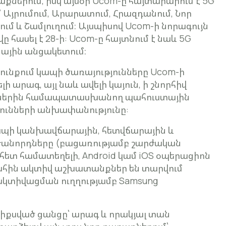
ղաքներում, իսկ այսօր Ucom-ը հայտարարում է 5G
Այրումում, Արարատում, Հրազդանում, Նոր
ում և Շամլուղում։ Այսպիսով Ucom-ի նորագույն
 հասել է 28-ի: Ucom-ը հայտնում է նաև 5G
ային անցակետում։
նքում կապի ծառայությունները Ucom-ի
 արագ, այլ նաև ավելի կայուն, ի շնորհիվ
տներին համապատասխանող պահուստային
յունների անխափանությունը:
ապի կանխավճարային, հետվճարային և
ժանորդները (բացառությամբ շարժական
հետ համատեղելի, Android կամ iOS օպերացիոն
ահին ակտիվ աշխատանքներ են տարվում
 ակտիվացման ուղղությամբ Samsung
ֆիքսված ցանցը՝ արագ և որակյալ տան