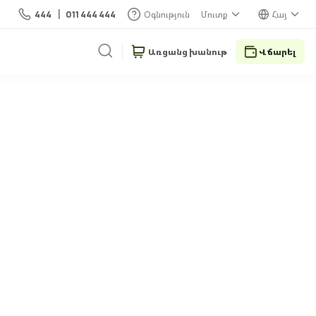
444
011 444 444
Օգնություն
Մուտք
Հայ
Առցանց խանութ
Վճարել