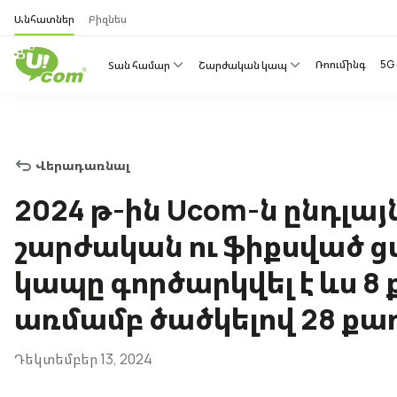
Անհատներ
Բիզնես
Ռոումինգ
5G
Տան համար
Շարժական կապ
Վերադառնալ
2024 թ-ին Ucom-ն ընդլա
շարժական ու ֆիքսված ցա
կապը գործարկվել է ևս 8
առմամբ ծածկելով 28 ք
Դեկտեմբեր 13, 2024