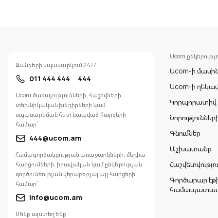
Ucom ընկերությո
Զանգերի սպասարկում 24/7
Ucom-ի մասի
011 444 444
444
Ucom-ի ղեկա
Ucom ծառայությունների, հաշիվների,
Կորպորատիվ
տեխնիկական խնդիրների կամ
սպասարկման հետ կապված հարցերի
Նորություննե
համար՝
Գնումներ
444@ucom.am
Աշխատանք
Համագործակցության առաջարկների, մեդիա
Հաշվետվությո
հարցումների, իրավական կամ ընկերության
գործունեության վերաբերյալ այլ հարցերի
Գործարար էթ
համար՝
համապատասխ
info@ucom.am
Մենք այստեղ ենք