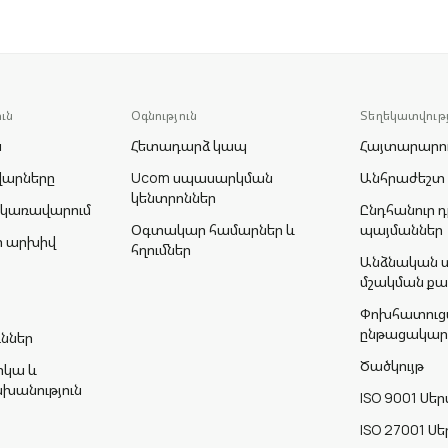
ւն
Օգնություն
Տեղեկատվությ
ն
Հետադարձ կապ
Հայտարարու
վարները
Ucom սպասարկման
Անհրաժեշտ
կենտրոններ
 կառավարում
Ընդհանուր դ
Օգտակար համարներ և
պայմաններ
րի արխիվ
հղումներ
Անձնական տ
մշակման քա
Փոխհատուց
ընթացակար
ւններ
Ծածկույթ
իկա և
անություն
ISO 9001 Ս
ISO 27001 