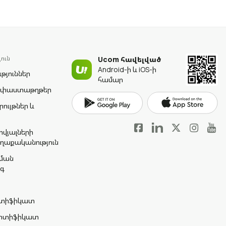
ուն
Ucom հավելված
Android-ի և iOS-ի
թյուններ
համար
 փաստաթղթեր
րույթներ և
վյալների
ղաքականություն
ման
գ
երտիֆիկատ
Սերտիֆիկատ