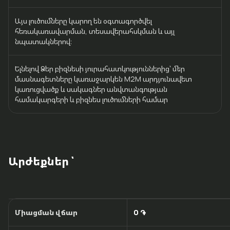
Uplay
Այս լուծումները կարող են օգտագործվել
հեռակառավարման, տեսավերահսկման և այլ
նպատակներով։
Մուտք
Ելնելով Ձեր բիզնեսի յուրահատկություններից՝ մեր
մասնագետները կառաջարկեն M2M արդյունավետ
կառուցվածք և սակագներ անվտանգության
համակարգերի և բիզնես լուծումների համար
Արժեքներ ՝
Միացման վճար
0 ֏