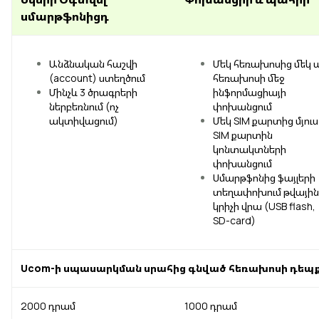
Uplay
Նոր
սմարթֆոնիցդ
Մուտք
Անձնական հաշվի
Մեկ հեռախոսից մեկ ա
(account) ստեղծում
հեռախոսի մեջ
Մինչև 3 ծրագրերի
ինֆորմացիայի
ներբեռնում (ոչ
փոխանցում
ակտիվացում)
Մեկ SIM քարտից մյուս
SIM քարտին
կոնտակտների
փոխանցում
Սմարթֆոնից ֆայլերի
տեղափոխում թվային
կրիչի վրա (USB flash,
SD-card)
Ucom-ի սպասարկման սրահից գնված հեռախոսի դեպք
2000 դրամ
1000 դրամ