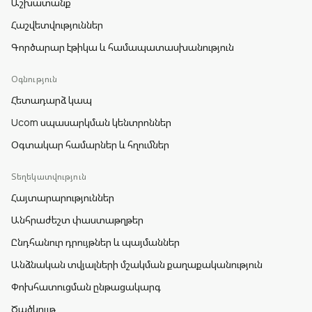
Աշխատանք
Հաշվետվություններ
Գործարար էթիկա և համապատասխանություն
Օգնություն
Հետադարձ կապ
Ucom սպասարկման կենտրոններ
Օգտակար համարներ և հղումներ
Տեղեկատվություն
Հայտարարություններ
Անհրաժեշտ փաստաթղթեր
Ընդհանուր դրույթներ և պայմաններ
Անձնական տվյալների մշակման քաղաքականություն
Փոխհատուցման ընթացակարգ
Ծածկույթ