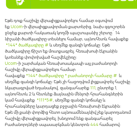
Եթե դուք հաշիվը վերալիցքավորելու համար օգտվում
եք
Ucom
-ի վերալիցքավորման քարտերից, նախ զգուշորեն
ջնջեք քարտի հակառակ կողմի պաշտպանիչ շերտը` 14
նիշանի ծածկագիրը տեսնելու համար, այնուհետև հավաքեք
*144* ծածկագիրը
#
և սեղմեք զանգի կոճակը: Եթե
ծածկագիրը ճիշտ եք մուտքագրել, հեռախոսի էկրանին
կտեսնեք փոփոխված հաշվեկշիռը:
Ucom
-ի շարժական հեռախոսակապի այլ բաժանորդի
հաշիվը վերալիցքավորելու համար
հավաքեք
*144* ծածկագիրը * բաժանորդի համարը #
և
սեղմեք զանգի կոճակը: Եթե չի հաջողվում լիցքավորել հաշիվը
նկարագրված եղանակով, զանգահարեք
111
, ընտրեք 1,
այնուհետև 2 և հետևեք ձայնային մենյուի հրահանգներին
կամ հավաքեք
*111*5#
, սեղմեք զանգի կոճակը և
հրահանգները կարդացեք բջջային հեռախոսի էկրանին:
Եթե մի քանի փորձից հետո այնուամենայնիվ չեք կարողանում
հաշիվը վերալիցքավորել, խնդրում ենք զանգահարել
Բաժանորդների սպասարկման կենտրոն
444
համարով: