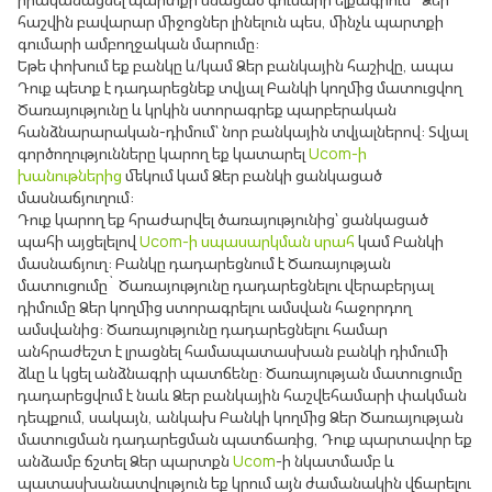
հաշվին բավարար միջոցներ լինելուն պես, մինչև պարտքի
գումարի ամբողջական մարումը:
Եթե փոխում եք բանկը և/կամ Ձեր բանկային հաշիվը, ապա
Դուք պետք է դադարեցնեք տվյալ Բանկի կողմից մատուցվող
Ծառայությունը և կրկին ստորագրեք պարբերական
հանձնարարական-դիմում՝ նոր բանկային տվյալներով: Տվյալ
գործողությունները կարող եք կատարել
Ucom-ի
խանութներից
մեկում կամ Ձեր բանկի ցանկացած
մասնաճյուղում:
Դուք կարող եք հրաժարվել ծառայությունից՝ ցանկացած
պահի այցելելով
Ucom-ի սպասարկման սրահ
կամ Բանկի
մասնաճյուղ: Բանկը դադարեցնում է Ծառայության
մատուցումը` Ծառայությունը դադարեցնելու վերաբերյալ
դիմումը Ձեր կողմից ստորագրելու ամսվան հաջորդող
ամսվանից: Ծառայությունը դադարեցնելու համար
անհրաժեշտ է լրացնել համապատասխան բանկի դիմումի
ձևը և կցել անձնագրի պատճենը: Ծառայության մատուցումը
դադարեցվում է նաև Ձեր բանկային հաշվեհամարի փակման
դեպքում, սակայն, անկախ Բանկի կողմից Ձեր Ծառայության
մատուցման դադարեցման պատճառից, Դուք պարտավոր եք
անձամբ ճշտել Ձեր պարտքն
Ucom
-ի նկատմամբ և
պատասխանատվություն եք կրում այն ժամանակին վճարելու