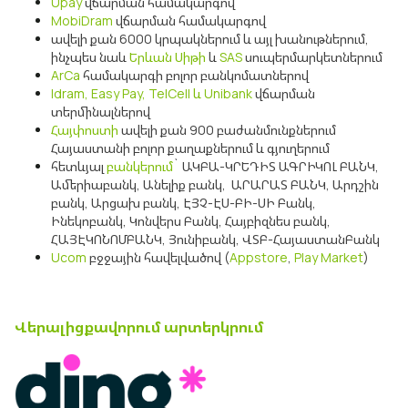
Upay
վճարման համակարգով
Uplay
Նոր
MobiDram
վճարման համակարգով
ավելի քան 6000 կրպակներում և այլ խանութներում,
ինչպես նաև
Երևան Սիթի
և
SAS
սուպերմարկետներում
Մուտք
ArCa
համակարգի բոլոր բանկոմատներով
Idram,
Easy Pay, TelCell և Unibank
վճարման
տերմինալներով
Հայփոստի
ավելի քան 900 բաժանմունքներում
Հայաստանի բոլոր քաղաքներում և գյուղերում
հետևյալ
բանկերում
` ԱԿԲԱ-ԿՐԵԴԻՏ ԱԳՐԻԿՈԼ ԲԱՆԿ,
Ամերիաբանկ, Անելիք բանկ, ԱՐԱՐԱՏ ԲԱՆԿ, Արդշին
բանկ, Արցախ բանկ, ԷՅՉ-ԷՍ-ԲԻ-ՍԻ Բանկ,
Ինեկոբանկ, Կոնվերս Բանկ, Հայբիզնես բանկ,
ՀԱՅԷԿՈՆՈՄԲԱՆԿ, Յունիբանկ, ՎՏԲ-ՀայաստանԲանկ
Ucom
բջջային հավելվածով (
Appstore
,
Play Market
)
Վերալիցքավորում արտերկրում