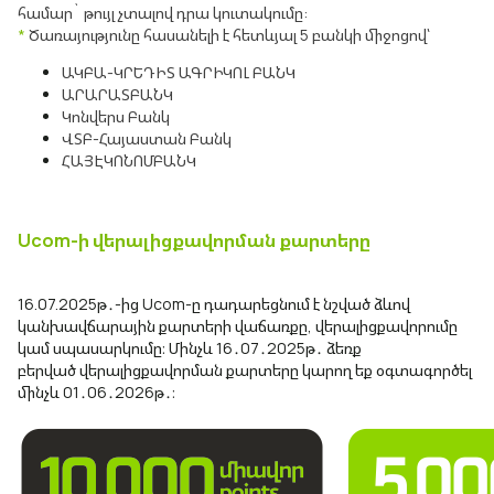
համար` թույլ չտալով դրա կուտակումը:
*
Ծառայությունը հասանելի է հետևյալ 5 բանկի միջոցով՝
ԱԿԲԱ-ԿՐԵԴԻՏ ԱԳՐԻԿՈԼ ԲԱՆԿ
ԱՐԱՐԱՏԲԱՆԿ
Կոնվերս Բանկ
ՎՏԲ-Հայաստան Բանկ
ՀԱՅԷԿՈՆՈՄԲԱՆԿ
Ucom-ի վերալիցքավորման քարտերը
16.07.2025թ․-ից Ucom-ը դադարեցնում է նշված ձևով
կանխավճարային քարտերի վաճառքը, վերալիցքավորումը
կամ սպասարկումը։ Մինչև 16․07․2025թ․ ձեռք
բերված վերալիցքավորման քարտերը կարող եք օգտագործել
մինչև 01․06․2026թ․։