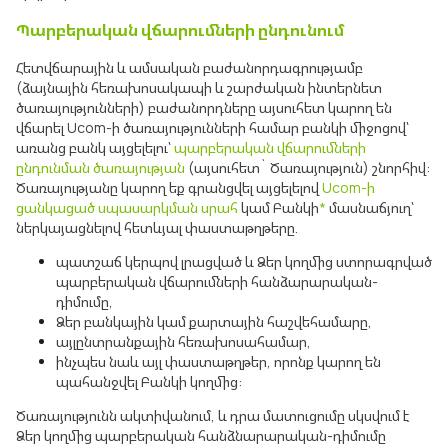
Պարբերական վճարումների ընդունում
Հետվճարային և ամսական բաժանորդագրությամբ
(ձայնային հեռախոսակապի և շարժական ինտերնետ
ծառայությունների) բաժանորդները այսուհետ կարող են
վճարել Ucom-ի ծառայությունների համար բանկի միջոցով՝
առանց բանկ այցելելու՝
պարբերական վճարումների
ընդունման ծառայության
(այսուհետ` Ծառայություն) շնորհիվ:
Ծառայությանը կարող եք գրանցվել
այցելելով
Ucom-ի
ցանկացած սպասարկման սրահ
կամ Բանկի
*
մասնաճյուղ՝
ներկայացնելով հետևյալ փաստաթղթերը.
պատշաճ կերպով լրացված և Ձեր կողմից ստորագրված
պարբերական վճարումների հանձարարական-
դիմումը,
Ձեր բանկային կամ քարտային հաշվեհամարը,
այլընտրանքային հեռախոսահամար,
ինչպես նաև այլ փաստաթղթեր, որոնք կարող են
պահանջվել Բանկի կողմից:
Ծառայությունն ակտիվանում, և դրա մատուցումը սկսվում է
Ձեր կողմից պարբերական հանձնարարական-դիմումը