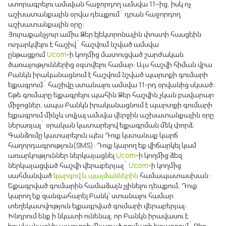
ստորագրելու ամսվան հաջորդող ամսվա 11–ից, իսկ ոչ
աշխատանքային օրվա դեպքում` դրան հաջորդող
աշխատանքային օրը:
Յուրաքանչյուր ամիս Ձեր էլեկտրոնային փոստի հասցեին
ուղարկվելու է հաշիվ` հաշվում նշված ամսվա
ընթացքում
Ucom
-ի կողմից մատուցված շարժական
ծառայություններից օգտվելու համար: Այս հաշվի հիման վրա
Բանկն իրականացնում է հաշվում նշված պարտքի գումարի
ելքագրում` հաշիվը ստանալու ամսվա 11-րդ օրվանից սկսած:
Եթե գումարը ելքագրելու պահին Ձեր հաշվին չկան բավարար
միջոցներ, ապա Բանկն իրականացնում է պարտքի գումարի
ելքագրում մինչև տվյալ ամսվա վերջին աշխատանքային օրը
ներառյալ` օրական կատարելով ելքագրման մեկ փորձ:
Գանձումը կատարելուն պես Դուք կստանաք կարճ
հաղորդագրություն(SMS): Դուք կարող եք վիճարկել կամ
առարկություններ ներկայացնել
Ucom
-ի կողմից ձեզ
ներկայացված հաշվի վերաբերյալ`
Ucom
-ի կողմից
սահմանված
կարգով և պայմաններին
համապատասխան:
Ելքագրված գումարին համաձայն չլինելու դեպքում, Դուք
կարող եք զանգահարել Բանկ՝ ստանալու համար
տեղեկատվություն ելքագրված գումարի վերաբերյալ:
Խնդրում ենք ի նկատի ունենալ, որ Բանկն իրավասու է
իրականացնել պարտքի մնացած գումարի ելքագրում` Ձեր