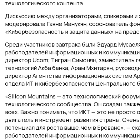
технологического контента.
Дискуссию между организаторами, спикерами и ж
модерировала Гаяне Манукян, сооснователь фон
«Кибербезопасность и защита данных» на пред
Среди участников завтрака были Эдуард Мусаел
работодателей информационных и коммуникацио
директор Ucom; Тигран Симонян, заместитель г
технологий Акба банка; Арам Мхитарян, руководи
директор Агентства информационных систем Арм
отдела ИТ и кибербезопасности Центрального б
«Silicon Mountains — это технологический форум
технологического сообщества. Он создан также
всех. Важно понимать, что ИКТ — это не просто 
двигатель и инструмент развития страны. Очень
потенциал для роста выше, чем в Ереване», — ск
работодателей информационных и коммуникаци