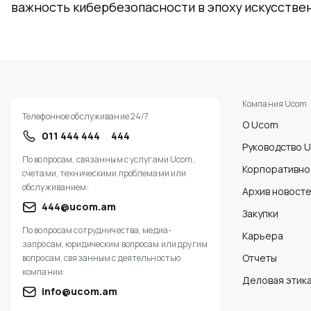
важность кибербезопасности в эпоху искусстве
Компания Ucom
Телефонное обслуживание 24/7
О Ucom
011 444 444
444
Руководство 
По вопросам, связанным с услугами Ucom,
Корпоративно
счетами, техническими проблемами или
обслуживанием:
Архив новост
444@ucom.am
Закупки
По вопросам сотрудничества, медиа-
Карьера
запросам, юридическим вопросам или другим
Отчеты
вопросам, связанным с деятельностью
компании:
Деловая этика
info@ucom.am