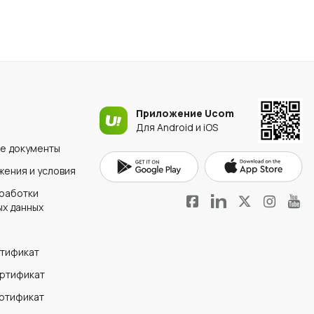
Приложение Ucom
Для Android и iOS
е документы
ения и условия
работки
х данных
ртификат
ертификат
ертификат