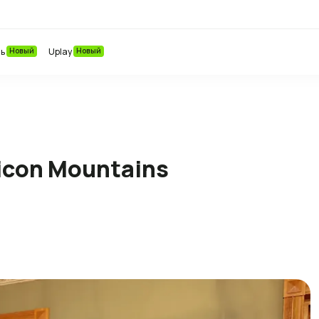
ть
Новый
Uplay
Новый
icon Mountains