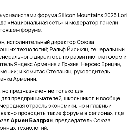
урналистами форума Silicon Mountains 2025 Lori
да «Национальная сеть» и модератор панели
стоящем форуме.
ян, исполнительный директор Союза
нных технологий; Ральф Йирикян, генеральный
енерального директора по развитию платформ и
тель Яндекс Армения и Грузия; Нерсес Ерицян,
ении; и Комитас Степанян, руководитель
анка Армении.
, но предназначен не только для
 для предпринимателей, школьников и вообще
очередная отрасль экономики, но и главный
 важно проводить такие форумы в регионах, где
азал
Армен Балдрян
, председатель Союза
онных технологий.