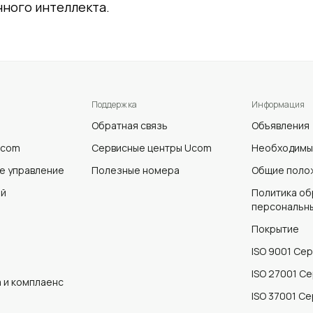
нного интеллекта.
Поддержка
Информация
Обратная связь
Объявления
Ucom
Сервисные центры Ucom
Необходимы
е управление
Полезные номера
Общие полож
ей
Политика об
персональны
Покрытие
ISO 9001 Се
ISO 27001 С
 и комплаенс
ISO 37001 С