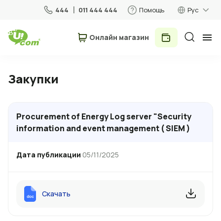
444
011 444 444
Помощь
Рус
Онлайн магазин
Частные лица
Бизнес
Закупки
Для дома
Procurement of Energy Log server "Security
information and event management ( SIEM )
Мобильная связь
Дата публикации
05/11/2025
Роуминг
Скачать
5G сеть
Новый