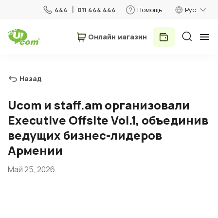
444
011 444 444
Помощь
Рус
Онлайн магазин
Частные лица
Бизнес
Назад
Для дома
Ucom и staff.am организовали
Executive Offsite Vol.1, объединив
Мобильная связь
ведущих бизнес-лидеров
Армении
Роуминг
Май 25, 2026
5G сеть
Новый