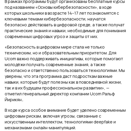
В рамках программы будут организованы бесплатные курсы
под названием «Основы кибербезопасности», в ходе
которых школьники в возрасте 14–17 лет познакомятся с
ключевыми темами кибербезопасности, научатся
безопасно действовать в цифровой среде, а также получат
практические знания и навыки, необходимые для понимания
современных цифровых угроз и защиты от них.
«Безопасность в цифровом мире стала не только
техническим, но и образовательным приоритетом. Для
Ucom важно поддерживать инициативы, которые помогают
молодёжи получать современные знания, а также
безопасно и ответственно пользоваться технологиями. Мы
уверены, что эта программа даст подросткам важные
навыки, которые будут полезны как в повседневной жизни,
так и в их будущем профессиональном развитии», —
отметил генеральный директор компании Ucom Ральф
Йирикян․
В ходе курса особое внимание будет уделено современным
цифровым рискам, включая угрозы, связанные с
искусственным интеллектом, технологиями deepfake и
механизмами онлайн-манипуляций.