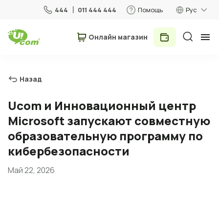
444
011 444 444
Помощь
Рус
Онлайн магазин
Частные лица
Бизнес
Назад
Для дома
Ucom и Инновационный центр
Microsoft запускают совместную
Мобильная связь
образовательную программу по
кибербезопасности
Роуминг
Май 22, 2026
5G сеть
Новый