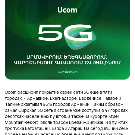
Uplay
Новый
Вход
Ucom расширил покрытие своей сети 5G еще в пяти
городах - Армавире, Ехегнадзоре, Варденисе, Гаваре и
Талине охватывая 96% городов Армении. Таким образом,
самая широкая 5G сеть в стране уже доступна в 47 городах,
десятках населённых пунктов, а также на курорте Myler
Mountain Resort, вдоль трассы Ереван–Дилижан и в пунктах
пропуска Баграташен, Бавра и Агарак. На сегодняшний день
более чем 94% населения Армении имеют возможность