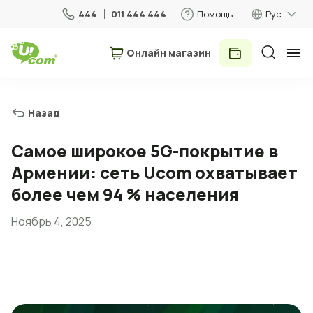
444
011 444 444
Помощь
Рус
Онлайн магазин
Частные лица
Бизнес
Назад
Для дома
Самое широкое 5G-покрытие в
Армении: сеть Ucom охватывает
Мобильная связь
более чем 94 % населения
Ноябрь 4, 2025
Роуминг
5G сеть
Новый