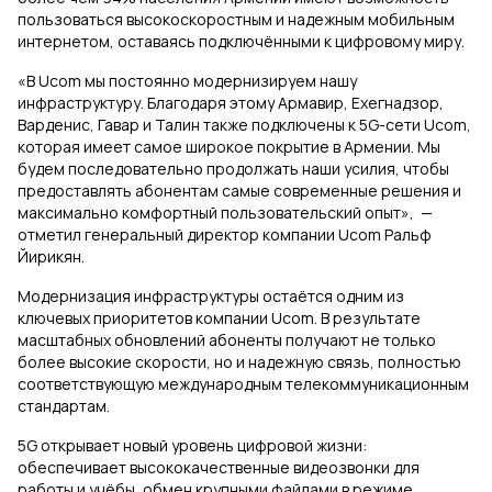
пользоваться высокоскоростным и надежным мобильным
интернетом, оставаясь подключёнными к цифровому миру.
«В Ucom мы постоянно модернизируем нашу
инфраструктуру. Благодаря этому Армавир, Ехегнадзор,
Варденис, Гавар и Талин также подключены к 5G-сети Ucom,
которая имеет самое широкое покрытие в Армении. Мы
будем последовательно продолжать наши усилия, чтобы
предоставлять абонентам самые современные решения и
максимально комфортный пользовательский опыт», —
отметил генеральный директор компании Ucom Ральф
Йирикян.
Модернизация инфраструктуры остаётся одним из
ключевых приоритетов компании Ucom. В результате
масштабных обновлений абоненты получают не только
более высокие скорости, но и надежную связь, полностью
соответствующую международным телекоммуникационным
стандартам.
5G открывает новый уровень цифровой жизни:
обеспечивает высококачественные видеозвонки для
работы и учёбы, обмен крупными файлами в режиме