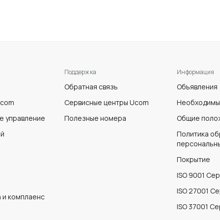
Поддержка
Информация
Обратная связь
Объявления
Ucom
Сервисные центры Ucom
Необходимы
е управление
Полезные номера
Общие полож
ей
Политика об
персональны
Покрытие
ISO 9001 Се
ISO 27001 С
 и комплаенс
ISO 37001 С