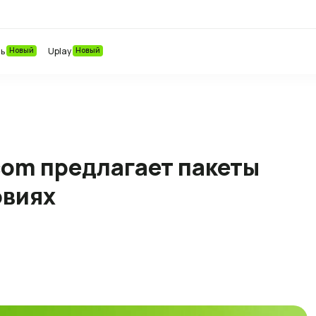
ть
Новый
Uplay
Новый
com предлагает пакеты
овиях