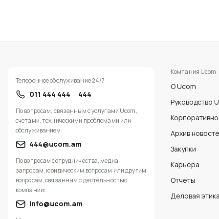
Компания Ucom
Телефонное обслуживание 24/7
О Ucom
011 444 444
444
Руководство 
По вопросам, связанным с услугами Ucom,
Корпоративно
счетами, техническими проблемами или
обслуживанием:
Архив новост
444@ucom.am
Закупки
По вопросам сотрудничества, медиа-
Карьера
запросам, юридическим вопросам или другим
Отчеты
вопросам, связанным с деятельностью
компании:
Деловая этика
info@ucom.am