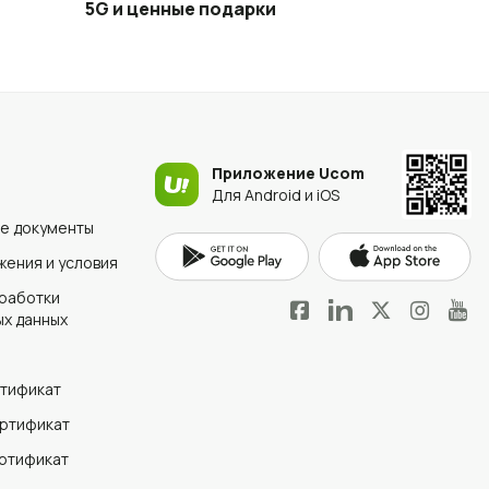
5G и ценные подарки
Приложение Ucom
Для Android и iOS
е документы
ения и условия
работки
х данных
ртификат
ертификат
ертификат