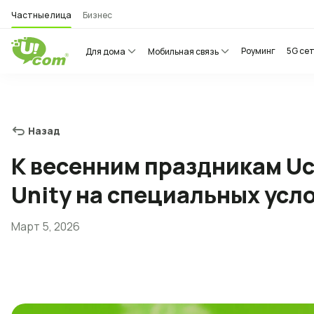
Частные лица
Бизнес
Роуминг
5G се
Для дома
Мобильная связь
Назад
К весенним праздникам U
Unity на специальных усл
Март 5, 2026