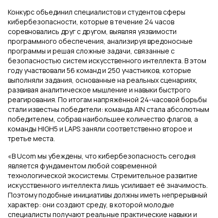
Конкурс объединил специалистов и студентов сферы
кибербезопасности, которые в течение 24 часов
соревновались друг с другом, выявляя уязвимости
программного обеспечения, анализируя вредоносные
программы и решая сложные задачи, связанные с
безопасностью систем искусственного интеллекта. В этом
году участвовали 56 команд и 250 участников, которые
выполняли задания, основанные на реальных сценариях,
развивая аналитическое мышление и навыки быстрого
реагирования. По итогам напряжённой 24-часовой борьбы
стали известны победители: команда AIN стала абсолютным
победителем, собрав наибольшее количество флагов, а
команды HIGH5 и LAPS заняли соответственно второе и
третье места.
«В Ucom мы убеждены, что кибербезопасность сегодня
является фундаментом любой современной
технологической экосистемы. Стремительное развитие
искусственного интеллекта лишь усиливает её значимость.
Поэтому подобные инициативы должны иметь непрерывный
характер: они создают среду, в которой молодые
специалисты получают реальные практические навыки и