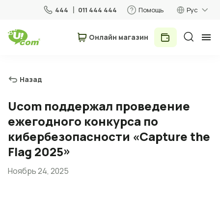
444
011 444 444
Помощь
Рус
Онлайн магазин
Частные лица
Бизнес
Назад
Для дома
Ucom поддержал проведение
ежегодного конкурса по
Мобильная связь
кибербезопасности «Capture the
Flag 2025»
Роуминг
Ноябрь 24, 2025
5G сеть
Новый