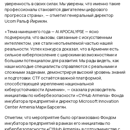
уверенность в своих силах. Мы уверены, что именно такие
профессионалы становятся двигателем цифрового
прогресса страны», — отметил генеральный директор
Ucom Ральф Йирикян.
«Тема нынешнего года —
AI APOCALYPSE
— ясно
подчеркнула, что вызовы, связанные с искусственным
интеллектом, уже стали неотъемлемой частью нашей
реальности. Успех конкурса доказал, что в Армении есть
сильное киберпоколение с широкими возможностями и
большим потенциалом для развития. Мы рады видеть, как
наши молодые специалисты справляются с реальными и
сложными задачами, демонстрируя высокий уровень знаний
и подготовки. CTF остаётся важной платформой,
способствующей укреплению национальной
киберустойчивости Армении», — сказала руководитель
инициативы по кибербезопасности «CYHub Armenia» Фонда
инкубатора предприятий и директор Microsoft Innovation
Center Armenia Мари Барсегян.
Отметим, что мероприятие было организовано Фондом
инкубатора предприятий в рамках его инициативы по
кибербезопасности
«
CYHub Armenia» в сотрудничестве с