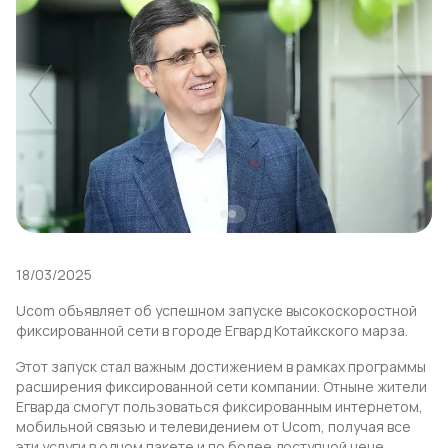
Uplay
Новый
Вход
18/03/2025
Ucom объявляет об успешном запуске высокоскоростной
фиксированной сети в городе Егвард Котайкского марза.
Этот запуск стал важным достижением в рамках программы
расширения фиксированной сети компании. Отныне жители
Егварда смогут пользоваться фиксированным интернетом,
мобильной связью и телевидением от Ucom, получая все
эти услуги в одном пакете и по более доступной цене.