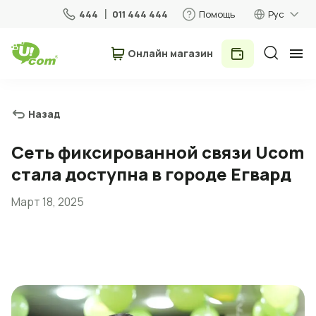
444
011 444 444
Помощь
Рус
Онлайн магазин
Частные лица
Бизнес
Назад
Для дома
Сеть фиксированной связи Ucom
стала доступна в городе Егвард
Мобильная связь
Март 18, 2025
Роуминг
5G сеть
Новый