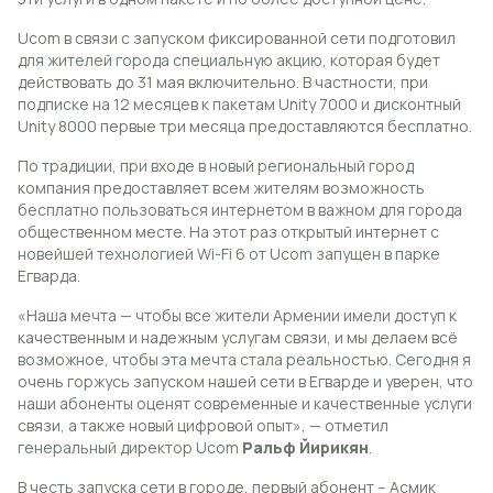
Ucom в связи с запуском фиксированной сети подготовил
для жителей города специальную акцию, которая будет
действовать до 31 мая включительно. В частности, при
подписке на 12 месяцев к пакетам Unity 7000 и дисконтный
Unity 8000 первые три месяца предоставляются бесплатно.
По традиции, при входе в новый региональный город
компания предоставляет всем жителям возможность
бесплатно пользоваться интернетом в важном для города
общественном месте. На этот раз открытый интернет с
новейшей технологией Wi-Fi 6 от Ucom запущен в парке
Егварда.
«Наша мечта — чтобы все жители Армении имели доступ к
качественным и надежным услугам связи, и мы делаем всё
возможное, чтобы эта мечта стала реальностью. Сегодня я
очень горжусь запуском нашей сети в Егварде и уверен, что
наши абоненты оценят современные и качественные услуги
связи, а также новый цифровой опыт», — отметил
генеральный директор Ucom
Ральф Йирикян
.
В честь запуска сети в городе, первый абонент – Асмик