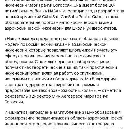
инженерии Мари Грачуи Богоссян. Она имеет более 20-
летний опыт работы в NASA и в последние годы разработала
первый армянский CubeSat, CanSat и PocketQube, а также
образовательные программы по космической науке и
аэрокосмической инженерии для школ и университетов.
«Наша команда продолжает развивать образовательные
модели по космическим наукам и авиакосмической
инженерии, которые позволяют школьникам изучать эту
сферу с использованием реального технического
оборудования. С помощью данного набора учащиеся
получают как теоретические знания, так и практический
инженерный опыт, включая работу со спутниками,
наземными станциями и сбором данных. Мы благодарим
Ucom за поддержку в расширении программы и
предоставление такой возможности школам», — отметила
основатель и директор CIPR Aerospace Мари Грачуи
Богоссян.
Инициатива направлена на углубление STEM-образования,
формирование первых навыков в области аэрокосмической
инженерии, укрепление технологического потенциала