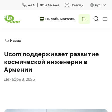
444
011 444 444
Помощь
Рус
Онлайн магазин
Частные лица
Бизнес
Назад
Для дома
Ucom поддерживает развитие
космической инженерии в
Мобильная связь
Армении
Декабрь 8, 2025
Роуминг
5G сеть
Новый