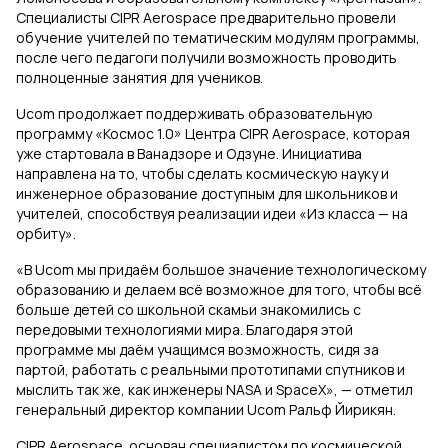
Специалисты CIPR Aerospace предварительно провели
обучение учителей по тематическим модулям программы,
после чего педагоги получили возможность проводить
полноценные занятия для учеников.
Ucom продолжает поддерживать образовательную
программу «Космос 1.0» Центра CIPR Aerospace, которая
уже стартовала в Ванадзоре и Одзуне. Инициатива
направлена на то, чтобы сделать космическую науку и
инженерное образование доступным для школьников и
учителей, способствуя реализации идеи «Из класса — на
орбиту».
«В Ucom мы придаём большое значение технологическому
образованию и делаем всё возможное для того, чтобы всё
больше детей со школьной скамьи знакомились с
передовыми технологиями мира. Благодаря этой
программе мы даём учащимся возможность, сидя за
партой, работать с реальными прототипами спутников и
мыслить так же, как инженеры NASA и SpaceX», — отметил
генеральный директор компании Ucom Ральф Йирикян.
CIPR Aerospace основан специалистом по космической