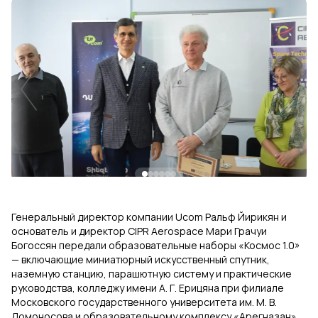
Uplay
Новый
Вход
Генеральный директор компании Ucom Ральф Йирикян и
основатель и директор CIPR Aerospace Мари Грачуи
Богоссян передали образовательные наборы «Космос 1.0»
— включающие миниатюрный искусственный спутник,
наземную станцию, парашютную систему и практические
руководства, колледжу имени А. Г. Ерицяна при филиале
Московского государственного университета им. М. В.
Ломоносова и образовательному комплексу «Арегназан».