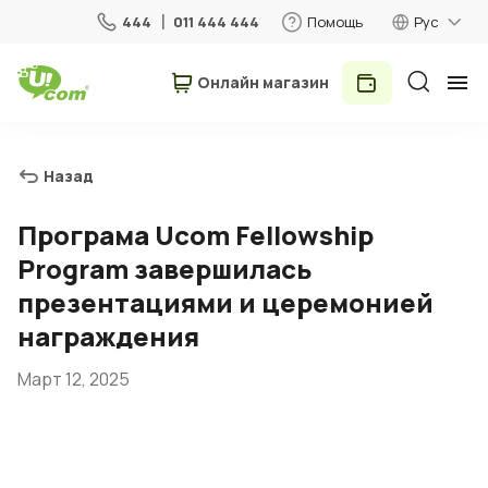
444
011 444 444
Помощь
Рус
Онлайн магазин
Частные лица
Бизнес
Назад
Для дома
Програма Ucom Fellowship
Program завершилась
Мобильная связь
презентациями и церемонией
награждения
Роуминг
Март 12, 2025
5G сеть
Новый