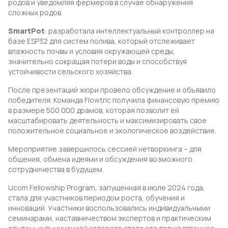
родов и уведомляя фермеров в случае обнаружения
сложных родов.
SmartPot
: разработала интеллектуальный контроллер на
базе ESP32 для систем полива, который отслеживает
влажность почвы и условия окружающей среды,
значительно сокращая потери воды и способствуя
устойчивости сельского хозяйства.
После презентаций жюри провело обсуждение и объявило
победителя. Команда Flowtric получила финансовую премию
в размере 500 000 драмов, которая позволит ей
масштабировать деятельность и максимизировать свое
положительное социальное и экологическое воздействие.
Мероприятие завершилось сессией нетворкинга – для
общения, обмена идеями и обсуждения возможного
сотрудничества в будущем.
Ucom Fellowship Program, запущенная в июле 2024 года,
стала для участников периодом роста, обучения и
инноваций. Участники воспользовались индивидуальными
семинарами, наставничеством экспертов и практическим