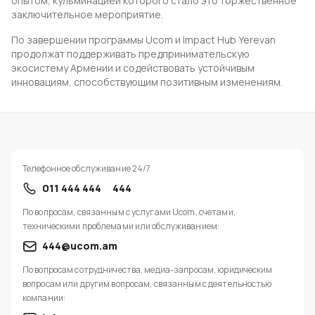
опытом, кульминацией которого стало это торжественное
заключительное мероприятие.
По завершении программы Ucom и Impact Hub Yerevan
продолжат поддерживать предпринимательскую
экосистему Армении и содействовать устойчивым
инновациям, способствующим позитивным изменениям.
Телефонное обслуживание 24/7
011 444 444
444
По вопросам, связанным с услугами Ucom, счетами,
техническими проблемами или обслуживанием:
444@ucom.am
По вопросам сотрудничества, медиа-запросам, юридическим
вопросам или другим вопросам, связанным с деятельностью
компании: