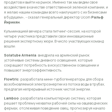
продуктов и выйти на рынок. Именно так мы видим свое
воздействие в качестве ответственной зеленой компании, и
я желаю нашим командам всего наилучшего с их бизнесами
в будущем», - сказал генеральный директор Ucom
Ральф
Йирикян
.
Кульминацией вечера стала питчинг-сессия, на которой
четыре участника представили свои инновационные
решения экспертному жюри. В число участвующих команд
вошли:
Solatube Armenia
: внедрила на армянский рынок
устойчивые системы дневного освещения, которые
сокращают потребность в искусственном освещении и
повышают энергоэффективность.
Flowtric
: разработала мини-турбогенераторы для сбора
возобновляемой электроэнергии из потока воды в трубах,
предлагая непрерывный источник чистой энергии.
Lamboo
: разработала компьютерную систему, которая
решает проблему нехватки рабочей силы на овцеводческих
фермах, отслеживая поведение овец, прогнозируя начало