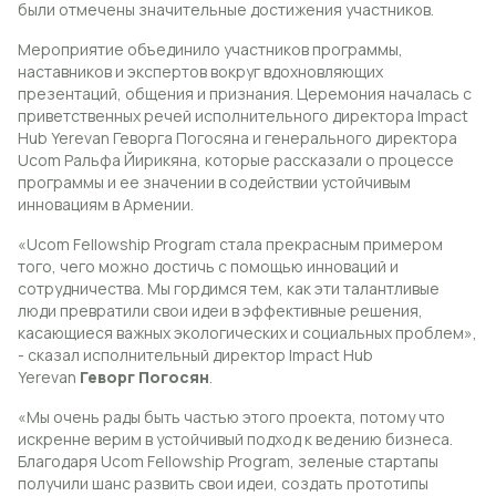
были отмечены значительные достижения участников.
Мероприятие объединило участников программы,
наставников и экспертов вокруг вдохновляющих
презентаций, общения и признания. Церемония началась с
приветственных речей исполнительного директора Impact
Hub Yerevan Геворга Погосяна и генерального директора
Ucom Ральфа Йирикяна, которые рассказали о процессе
программы и ее значении в содействии устойчивым
инновациям в Армении.
«Ucom Fellowship Program стала прекрасным примером
того, чего можно достичь с помощью инноваций и
сотрудничества. Мы гордимся тем, как эти талантливые
люди превратили свои идеи в эффективные решения,
касающиеся важных экологических и социальных проблем»,
- сказал исполнительный директор Impact Hub
Yerevan
Геворг Погосян
.
«Мы очень рады быть частью этого проекта, потому что
искренне верим в устойчивый подход к ведению бизнеса.
Благодаря Ucom Fellowship Program, зеленые стартапы
получили шанс развить свои идеи, создать прототипы