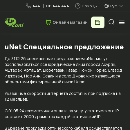
444
011 444 444
Помощь
Рус
Онлайн магазин
Частные лица
Бизнес
uNet Специальное предложение
До 31.12.26 специальным предложением uNet могут
Мобильная связь
воспользоваться все юридические лица города Ахурян,
Аштарак, Арташат, Бюрегаван, Гавар, Гюмри, Горис, Егвард,
Иджеван, Нор Ачн, Севан и в селе Джрвеж не являющиеся
Фиксированные услуги
абонентами фиксированной связи Ucom.
Указанные скорости интернета доступны при подписке на
Бизнес-решения
12 месяцев.
С 01.05.24 ежемесячная оплата за услугу статического IP
Облачные решения
составит 2000 драмов за каждый статический IP.
В Ереване прокладка оптического кабеля осуществляется