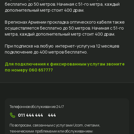
бесплатно до 50 метров. Начиная с 51-го метра, каждый
Uplay
дополнительный метр стоит 400 драм.
В регионах Армении прокладка оптического кабеля также
Вход
осуществляется бесплатно до 50 метров. Начиная с 51-го
метра, каждый дополнительный метр стоит 400 драм.
При подписке на любую интернет-услугу на 12 месяцев
подключение до 400 метров бесплатно.
Для подключения к фиксированным услугам звоните
по номеру 060 657777
Телефонное обслуживание 24/7
011 444 444
444
По вопросам, связанным с услугами Ucom, счетами,
техническими проблемами или обслуживанием: